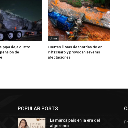
clima
e pipa deja cuatro
Fuertes lluvias desbordan río en
 pensión de
Pátzcuaro y provocan severas
ue
afectaciones
POPULAR POSTS
C
La marca país en la era del
Pr
algoritmo