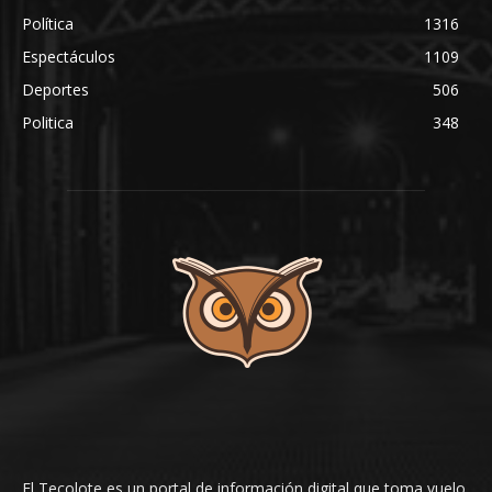
Política
1316
Espectáculos
1109
Deportes
506
Politica
348
El Tecolote es un portal de información digital que toma vuelo