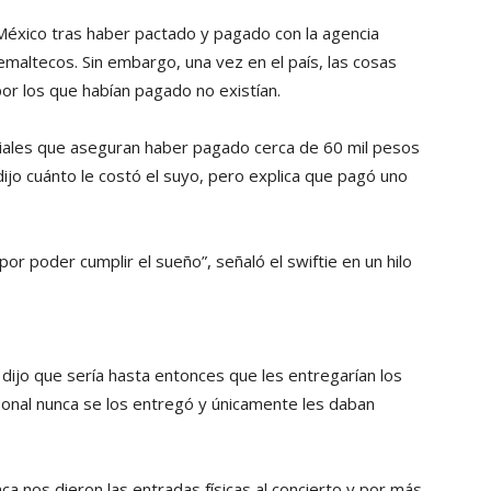
a México tras haber pactado y pagado con la agencia
temaltecos. Sin embargo, una vez en el país, las cosas
or los que habían pagado no existían.
ciales que aseguran haber pagado cerca de 60 mil pesos
jo cuánto le costó el suyo, pero explica que pagó uno
or poder cumplir el sueño”, señaló el swiftie en un hilo
 dijo que sería hasta entonces que les entregarían los
ersonal nunca se los entregó y únicamente les daban
ca nos dieron las entradas físicas al concierto y por más