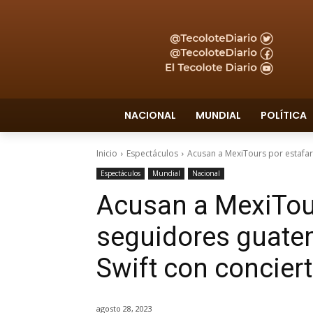
NACIONAL
MUNDIAL
POLÍTICA
Inicio
Espectáculos
Acusan a MexiTours por estafar 
Espectáculos
Mundial
Nacional
Acusan a MexiTour
seguidores guatem
Swift con concie
agosto 28, 2023