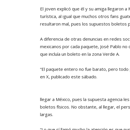
El joven explicó que él y su amiga llegaron 
turística, al igual que muchos otros fans gua
resultaron mal, pues los supuestos boletos p
A diferencia de otras denuncias en redes so
mexicanos por cada paquete, José Pablo no di
que incluía un boleto en la zona Verde A.
“El paquete entero no fue barato, pero todo p
en X, publicado este sábado.
llegar a México, pues la supuesta agencia les
boletos físicos. No obstante, al llegar, el p
largas.
“Lo que sí llamó mucho la atención es que nun