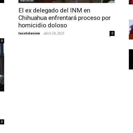
Nacional
n
El ex delegado del INM en
Chihuahua enfrentará proceso por
homicidio doloso
tecolotenew
-
abril 24, 2023
0
0
0