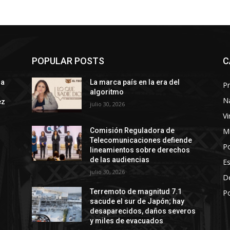
POPULAR POSTS
C
ra
La marca país en la era del
Pr
algoritmo
N
ez
julio 30, 2026
Vi
M
Comisión Reguladora de
Telecomunicaciones defiende
Po
lineamientos sobre derechos
de las audiencias
E
julio 30, 2026
D
Terremoto de magnitud 7.1
Po
sacude el sur de Japón; hay
desaparecidos, daños severos
y miles de evacuados