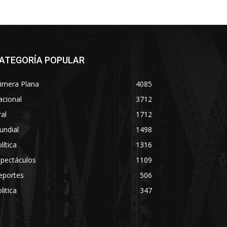
ATEGORÍA POPULAR
imera Plana
4085
acional
3712
ral
1712
undial
1498
lítica
1316
spectáculos
1109
eportes
506
litica
347