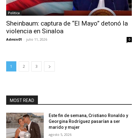
Politica
Sheinbaum: captura de “El Mayo” detonó la
violencia en Sinaloa
Admin01
-
julio 11, 2026
0
1
2
3
MOST READ
Este fin de semana, Cristiano Ronaldo y
Georgina Rodríguez pasarían a ser
marido y mujer
agosto 5, 2026