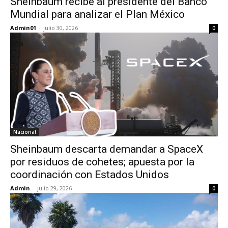
Sheinbaum recibe al presidente del Banco
Mundial para analizar el Plan México
Admin01
-
julio 30, 2026
0
Nacional
Sheinbaum descarta demandar a SpaceX
por residuos de cohetes; apuesta por la
coordinación con Estados Unidos
Admin
-
julio 29, 2026
0