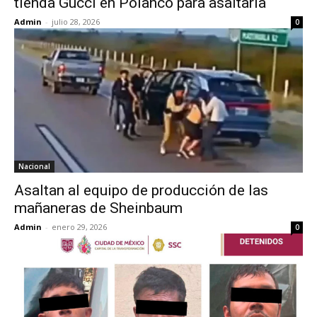
tienda Gucci en Polanco para asaltarla
Admin
-
julio 28, 2026
0
Nacional
Asaltan al equipo de producción de las
mañaneras de Sheinbaum
Admin
-
enero 29, 2026
0