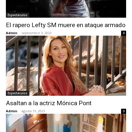
Espectáculos
El rapero Lefty SM muere en ataque armado
Admin
-
septiembre 3, 2023
0
Espectáculos
Asaltan a la actriz Mónica Pont
Admin
-
agosto 31, 2023
0