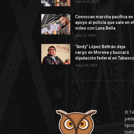
marzo 25, 2023
Convocan marcha pacífica en
apoyo al policía que sale en e
video con Luna Bella
julio 11, 2024
“Andy” López Beltrán deja
cargo en Morena y buscará
diputación federal en Tabasc
mayo 26, 2026
El T
part
tipo
todo