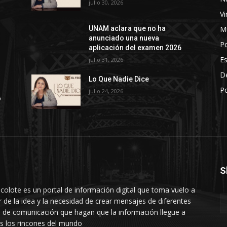
julio 30, 2026
Vi
M
UNAM aclara que no ha
l
anunciado una nueva
Po
aplicación del examen 2026
E
julio 31, 2026
D
Lo Que Nadie Dice
Po
julio 24, 2026
o
S
ecolote es un portal de información digital que toma vuelo a
ir de la idea y la necesidad de crear mensajes de diferentes
s de comunicación que hagan que la información llegue a
s los rincones del mundo