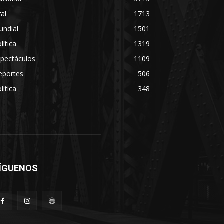
ral
1713
undial
1501
lítica
1319
spectáculos
1109
eportes
506
litica
348
ÍGUENOS