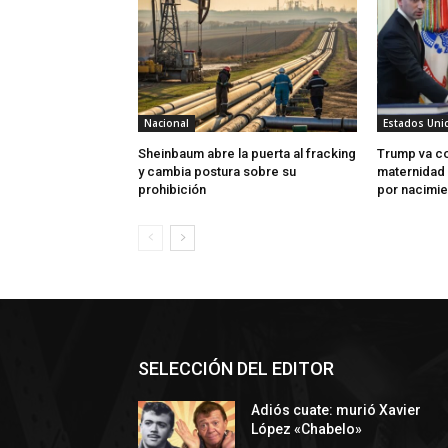
Nacional
Estados Uni
Sheinbaum abre la puerta al fracking
Trump va co
y cambia postura sobre su
maternidad 
prohibición
por nacimie
SELECCIÓN DEL EDITOR
Adiós cuate: murió Xavier
López «Chabelo»