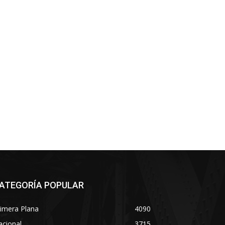
ATEGORÍA POPULAR
imera Plana
4090
acional
3715