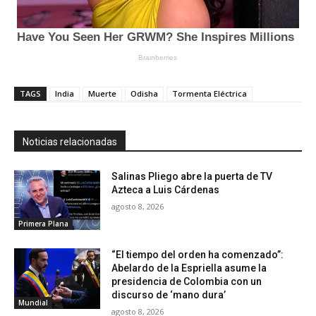
TAGS
India
Muerte
Odisha
Tormenta Eléctrica
Noticias relacionadas
Salinas Pliego abre la puerta de TV
Azteca a Luis Cárdenas
agosto 8, 2026
Primera Plana
“El tiempo del orden ha comenzado”:
Abelardo de la Espriella asume la
presidencia de Colombia con un
discurso de ‘mano dura’
Mundial
agosto 8, 2026