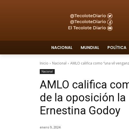
NACIONAL
MUNDIAL
POLÍTICA
Inicio
Nacional
AMLO califica como “una vil venganza”
Nacional
AMLO califica com
de la oposición la 
Ernestina Godoy
enero 9, 2024