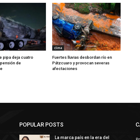
clima
e pipa deja cuatro
Fuertes lluvias desbordan río en
 pensión de
Pátzcuaro y provocan severas
ue
afectaciones
POPULAR POSTS
C
La marca país en la era del
Pr